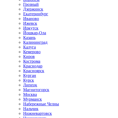
Грозный
Дзержинск
Екатеринбург
Иваново
Ижевск
Иркутск
Йошкар-Ола
Казань
Калининград
Калуга
Кемерово
Киров
Кострома
Краснодар
Красноярск
Курган
Курск
Липецк
Магнитогорск
Москва
Мурманск
Набережные Челны
Нальчик
Нижневартовск