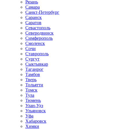
Рязань
Самара
Санкт-Петербург
Саранск
Саратов
Севастополь
Северодвинск
Симферополь
Смоленск
Сочи
Ставрополь
Сургут
Сыктывкар
Таганрог
Тамбов
Тверь
Тольятти
Томск
Тула
Тюмень
Улан-Удэ
Ульяновск
Уфа
Хабаровск
Химки