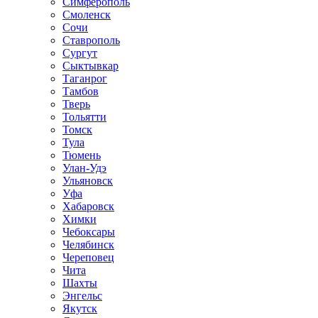
Симферополь
Смоленск
Сочи
Ставрополь
Сургут
Сыктывкар
Таганрог
Тамбов
Тверь
Тольятти
Томск
Тула
Тюмень
Улан-Удэ
Ульяновск
Уфа
Хабаровск
Химки
Чебоксары
Челябинск
Череповец
Чита
Шахты
Энгельс
Якутск