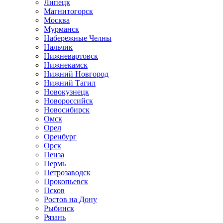
Липецк
Магнитогорск
Москва
Мурманск
Набережные Челны
Нальчик
Нижневартовск
Нижнекамск
Нижний Новгород
Нижний Тагил
Новокузнецк
Новороссийск
Новосибирск
Омск
Орел
Оренбург
Орск
Пенза
Пермь
Петрозаводск
Прокопьевск
Псков
Ростов на Дону
Рыбинск
Рязань