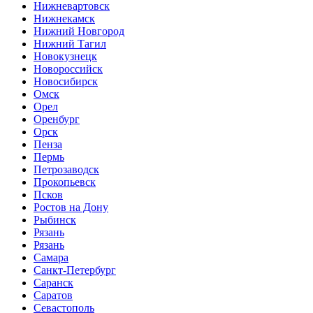
Нижневартовск
Нижнекамск
Нижний Новгород
Нижний Тагил
Новокузнецк
Новороссийск
Новосибирск
Омск
Орел
Оренбург
Орск
Пенза
Пермь
Петрозаводск
Прокопьевск
Псков
Ростов на Дону
Рыбинск
Рязань
Рязань
Самара
Санкт-Петербург
Саранск
Саратов
Севастополь