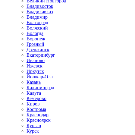
Великий Новгород
Владивосток
Владикавказ
Владимир
Волгоград
Волжский
Вологда
Воронеж
Грозный
Дзержинск
Екатеринбург
Иваново
Ижевск
Иркутск
Йошкар-Ола
Казань
Калининград
Калуга
Кемерово
Киров
Кострома
Краснодар
Красноярск
Курган
Курск