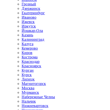
Грозный
Дзержинск
Екатеринбург
Иваново
Ижевск
Иркутск
Йошкар-Ола
Казань
Калининград
Калуга
Кемерово
Киров
Кострома
Краснодар
Красноярск
Курган
Курск
Липецк
Магнитогорск
Москва
Мурманск
Набережные Челны
Нальчик
Нижневартовск