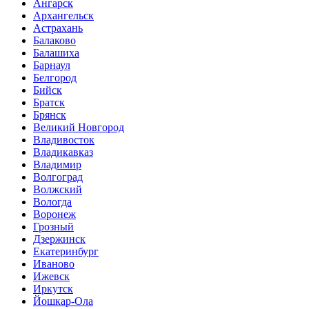
Ангарск
Архангельск
Астрахань
Балаково
Балашиха
Барнаул
Белгород
Бийск
Братск
Брянск
Великий Новгород
Владивосток
Владикавказ
Владимир
Волгоград
Волжский
Вологда
Воронеж
Грозный
Дзержинск
Екатеринбург
Иваново
Ижевск
Иркутск
Йошкар-Ола