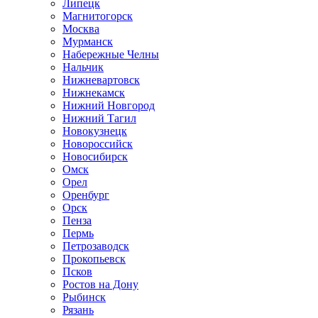
Липецк
Магнитогорск
Москва
Мурманск
Набережные Челны
Нальчик
Нижневартовск
Нижнекамск
Нижний Новгород
Нижний Тагил
Новокузнецк
Новороссийск
Новосибирск
Омск
Орел
Оренбург
Орск
Пенза
Пермь
Петрозаводск
Прокопьевск
Псков
Ростов на Дону
Рыбинск
Рязань