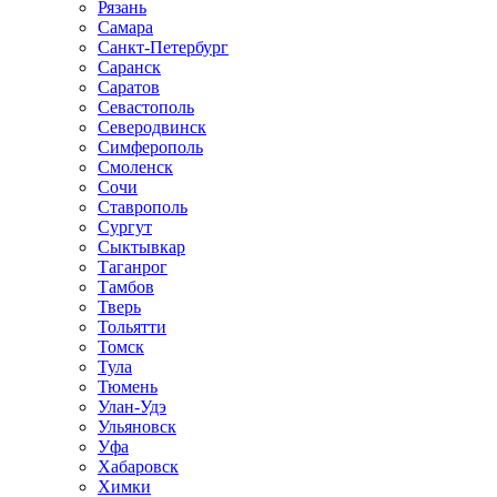
Рязань
Самара
Санкт-Петербург
Саранск
Саратов
Севастополь
Северодвинск
Симферополь
Смоленск
Сочи
Ставрополь
Сургут
Сыктывкар
Таганрог
Тамбов
Тверь
Тольятти
Томск
Тула
Тюмень
Улан-Удэ
Ульяновск
Уфа
Хабаровск
Химки