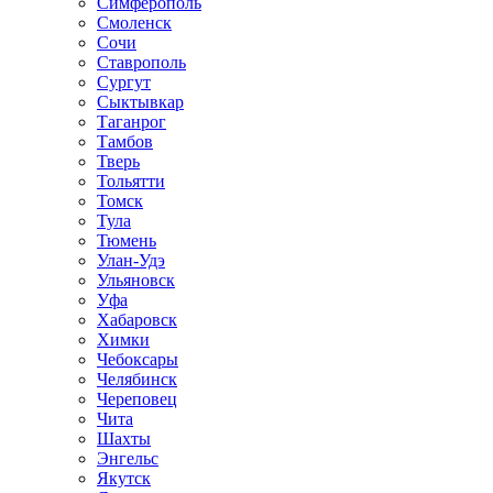
Симферополь
Смоленск
Сочи
Ставрополь
Сургут
Сыктывкар
Таганрог
Тамбов
Тверь
Тольятти
Томск
Тула
Тюмень
Улан-Удэ
Ульяновск
Уфа
Хабаровск
Химки
Чебоксары
Челябинск
Череповец
Чита
Шахты
Энгельс
Якутск