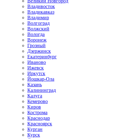
Великий Новгород
Владивосток
Владикавказ
Владимир
Волгоград
Волжский
Вологда
Воронеж
Грозный
Дзержинск
Екатеринбург
Иваново
Ижевск
Иркутск
Йошкар-Ола
Казань
Калининград
Калуга
Кемерово
Киров
Кострома
Краснодар
Красноярск
Курган
Курск