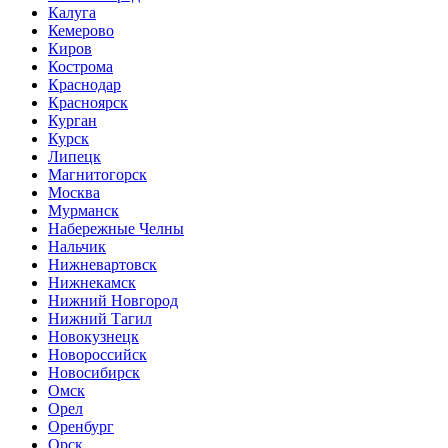
Калуга
Кемерово
Киров
Кострома
Краснодар
Красноярск
Курган
Курск
Липецк
Магнитогорск
Москва
Мурманск
Набережные Челны
Нальчик
Нижневартовск
Нижнекамск
Нижний Новгород
Нижний Тагил
Новокузнецк
Новороссийск
Новосибирск
Омск
Орел
Оренбург
Орск