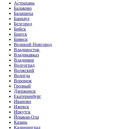
Астрахань
Балаково
Балашиха
Барнаул
Белгород
Бийск
Братск
Брянск
Великий Новгород
Владивосток
Владикавказ
Владимир
Волгоград
Волжский
Вологда
Воронеж
Грозный
Дзержинск
Екатеринбург
Иваново
Ижевск
Иркутск
Йошкар-Ола
Казань
Калининград