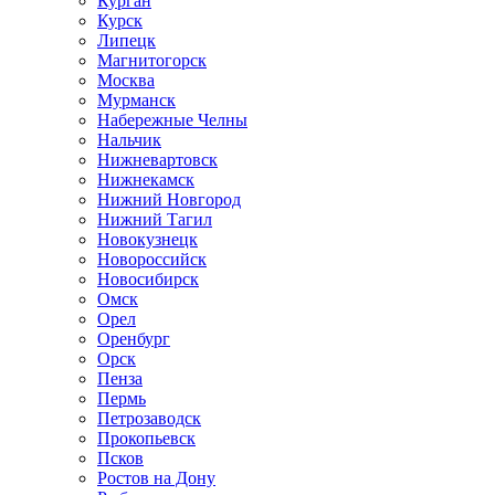
Курган
Курск
Липецк
Магнитогорск
Москва
Мурманск
Набережные Челны
Нальчик
Нижневартовск
Нижнекамск
Нижний Новгород
Нижний Тагил
Новокузнецк
Новороссийск
Новосибирск
Омск
Орел
Оренбург
Орск
Пенза
Пермь
Петрозаводск
Прокопьевск
Псков
Ростов на Дону