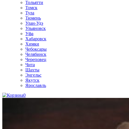
Тольятти
Томск
Тула
Тюмень
Улан-Удэ
Ульяновск
Уфа
Хабаровск
Химки
Чебоксары
Челябинск
Череповец
Чита
Шахты
Энгельс
Якутск
Ярославль
0