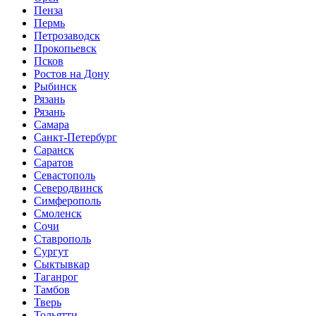
Пенза
Пермь
Петрозаводск
Прокопьевск
Псков
Ростов на Дону
Рыбинск
Рязань
Рязань
Самара
Санкт-Петербург
Саранск
Саратов
Севастополь
Северодвинск
Симферополь
Смоленск
Сочи
Ставрополь
Сургут
Сыктывкар
Таганрог
Тамбов
Тверь
Тольятти