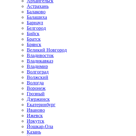
Архангельск
Астрахань
Балаково
Балашиха
Барнаул
Белгород
Бийск
Братск
Брянск
Великий Новгород
Владивосток
Владикавказ
Владимир
Волгоград
Волжский
Вологда
Воронеж
Грозный
Дзержинск
Екатеринбург
Иваново
Ижевск
Иркутск
Йошкар-Ола
Казань