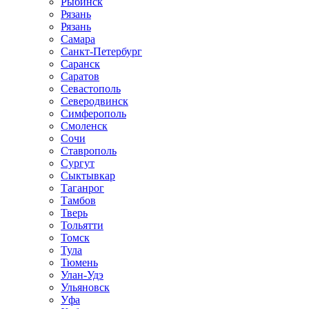
Рыбинск
Рязань
Рязань
Самара
Санкт-Петербург
Саранск
Саратов
Севастополь
Северодвинск
Симферополь
Смоленск
Сочи
Ставрополь
Сургут
Сыктывкар
Таганрог
Тамбов
Тверь
Тольятти
Томск
Тула
Тюмень
Улан-Удэ
Ульяновск
Уфа