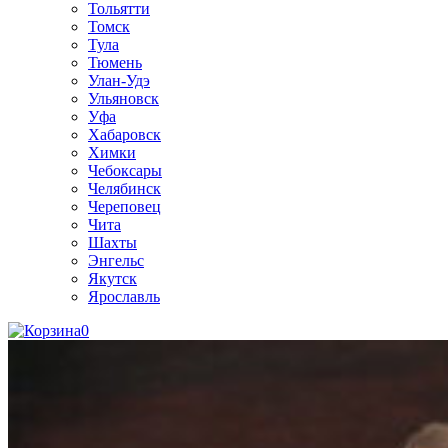
Тольятти
Томск
Тула
Тюмень
Улан-Удэ
Ульяновск
Уфа
Хабаровск
Химки
Чебоксары
Челябинск
Череповец
Чита
Шахты
Энгельс
Якутск
Ярославль
0