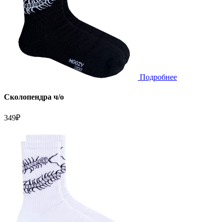
Подробнее
Сколопендра ч/о
349
₽