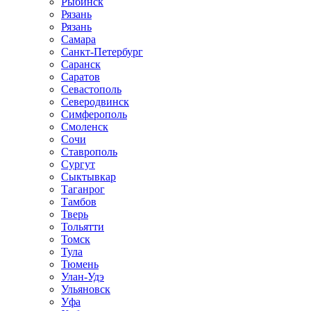
Рыбинск
Рязань
Рязань
Самара
Санкт-Петербург
Саранск
Саратов
Севастополь
Северодвинск
Симферополь
Смоленск
Сочи
Ставрополь
Сургут
Сыктывкар
Таганрог
Тамбов
Тверь
Тольятти
Томск
Тула
Тюмень
Улан-Удэ
Ульяновск
Уфа