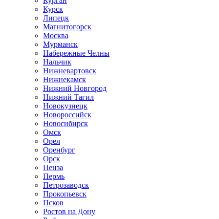
Курган
Курск
Липецк
Магнитогорск
Москва
Мурманск
Набережные Челны
Нальчик
Нижневартовск
Нижнекамск
Нижний Новгород
Нижний Тагил
Новокузнецк
Новороссийск
Новосибирск
Омск
Орел
Оренбург
Орск
Пенза
Пермь
Петрозаводск
Прокопьевск
Псков
Ростов на Дону