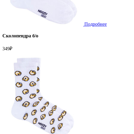
Подробнее
Сколопендра б/о
349
₽