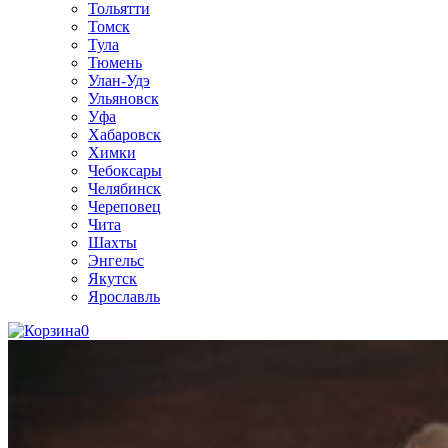
Тольятти
Томск
Тула
Тюмень
Улан-Удэ
Ульяновск
Уфа
Хабаровск
Химки
Чебоксары
Челябинск
Череповец
Чита
Шахты
Энгельс
Якутск
Ярославль
0