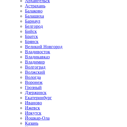
Архангельск
Астрахань
Балаково
Балашиха
Барнаул
Белгород
Бийск
Братск
Брянск
Великий Новгород
Владивосток
Владикавказ
Владимир
Волгоград
Волжский
Вологда
Воронеж
Грозный
Дзержинск
Екатеринбург
Иваново
Ижевск
Иркутск
Йошкар-Ола
Казань