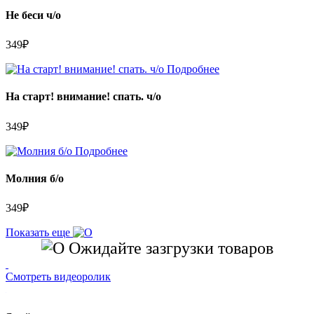
Не беси ч/о
349
₽
Подробнее
На старт! внимание! спать. ч/о
349
₽
Подробнее
Молния б/о
349
₽
Показать еще
Ожидайте зазгрузки товаров
Смотреть видеоролик