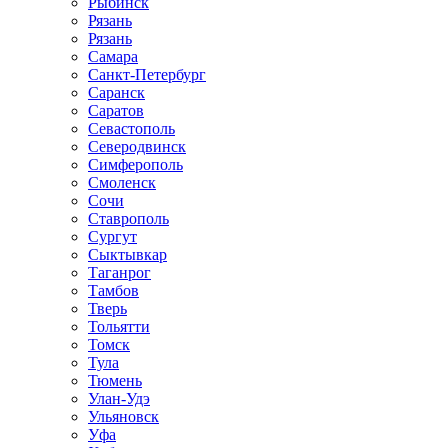
Рыбинск
Рязань
Рязань
Самара
Санкт-Петербург
Саранск
Саратов
Севастополь
Северодвинск
Симферополь
Смоленск
Сочи
Ставрополь
Сургут
Сыктывкар
Таганрог
Тамбов
Тверь
Тольятти
Томск
Тула
Тюмень
Улан-Удэ
Ульяновск
Уфа