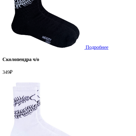
Подробнее
Сколопендра ч/о
349
₽