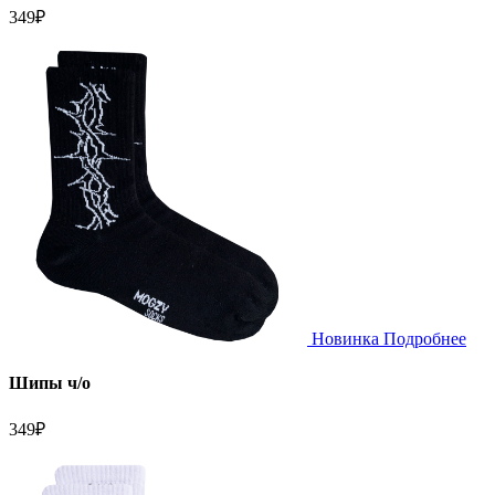
349
₽
Новинка
Подробнее
Шипы ч/о
349
₽