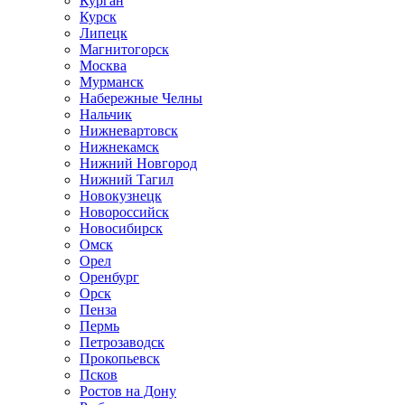
Курган
Курск
Липецк
Магнитогорск
Москва
Мурманск
Набережные Челны
Нальчик
Нижневартовск
Нижнекамск
Нижний Новгород
Нижний Тагил
Новокузнецк
Новороссийск
Новосибирск
Омск
Орел
Оренбург
Орск
Пенза
Пермь
Петрозаводск
Прокопьевск
Псков
Ростов на Дону