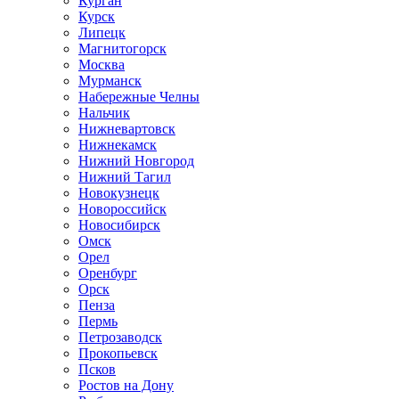
Курган
Курск
Липецк
Магнитогорск
Москва
Мурманск
Набережные Челны
Нальчик
Нижневартовск
Нижнекамск
Нижний Новгород
Нижний Тагил
Новокузнецк
Новороссийск
Новосибирск
Омск
Орел
Оренбург
Орск
Пенза
Пермь
Петрозаводск
Прокопьевск
Псков
Ростов на Дону