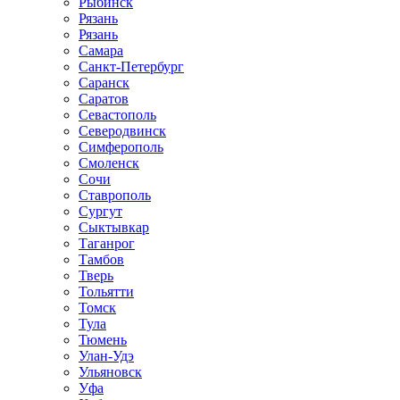
Рыбинск
Рязань
Рязань
Самара
Санкт-Петербург
Саранск
Саратов
Севастополь
Северодвинск
Симферополь
Смоленск
Сочи
Ставрополь
Сургут
Сыктывкар
Таганрог
Тамбов
Тверь
Тольятти
Томск
Тула
Тюмень
Улан-Удэ
Ульяновск
Уфа