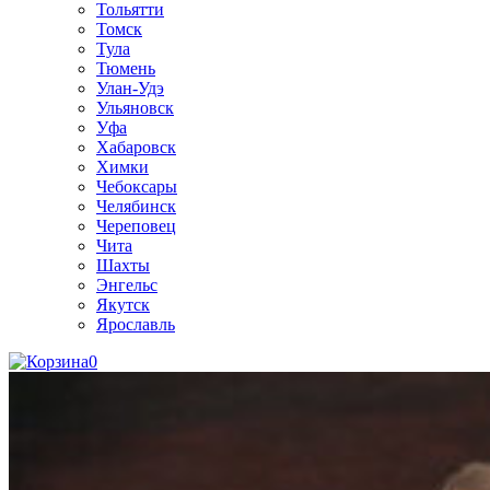
Тольятти
Томск
Тула
Тюмень
Улан-Удэ
Ульяновск
Уфа
Хабаровск
Химки
Чебоксары
Челябинск
Череповец
Чита
Шахты
Энгельс
Якутск
Ярославль
0