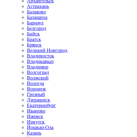
Архангельск
Астрахань
Балаково
Балашиха
Барнаул
Белгород
Бийск
Братск
Брянск
Великий Новгород
Владивосток
Владикавказ
Владимир
Волгоград
Волжский
Вологда
Воронеж
Грозный
Дзержинск
Екатеринбург
Иваново
Ижевск
Иркутск
Йошкар-Ола
Казань