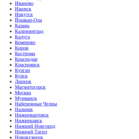
Иваново
Ижевск
Иркутск
Йошкар-Ола
Казань
Калининград
Калуга
Кемерово
Киров
Кострома
Краснодар
Красноярск
Курган
Курск
Липецк
Магнитогорск
Москва
Мурманск
Набережные Челны
Нальчик
Нижневартовск
Нижнекамск
Нижний Новгород
Нижний Тагил
Новокузнецк