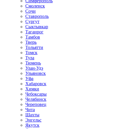
Симферополь
Смоленск
Сочи
Ставрополь
Сургут
Сыктывкар
Таганрог
Тамбов
Тверь
Тольятти
Томск
Тула
Тюмень
Улан-Удэ
Ульяновск
Уфа
Хабаровск
Химки
Чебоксары
Челябинск
Череповец
Чита
Шахты
Энгельс
Якутск