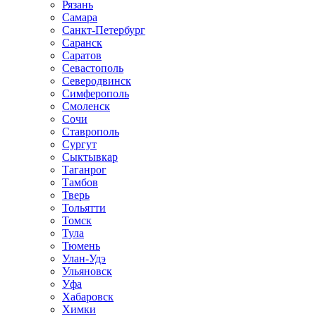
Рязань
Самара
Санкт-Петербург
Саранск
Саратов
Севастополь
Северодвинск
Симферополь
Смоленск
Сочи
Ставрополь
Сургут
Сыктывкар
Таганрог
Тамбов
Тверь
Тольятти
Томск
Тула
Тюмень
Улан-Удэ
Ульяновск
Уфа
Хабаровск
Химки