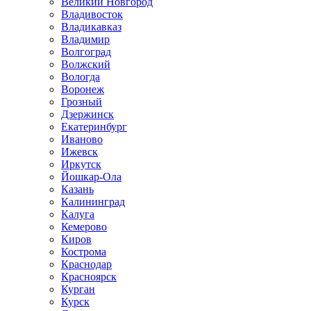
Великий Новгород
Владивосток
Владикавказ
Владимир
Волгоград
Волжский
Вологда
Воронеж
Грозный
Дзержинск
Екатеринбург
Иваново
Ижевск
Иркутск
Йошкар-Ола
Казань
Калининград
Калуга
Кемерово
Киров
Кострома
Краснодар
Красноярск
Курган
Курск