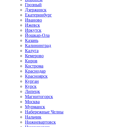
Грозный
Дзержинск
Екатеринбург
Иваново
Ижевск
Иркутск
Йошкар-Ола
Казань
Калининград
Калуга
Кемерово
Киров
Кострома
Краснодар
Красноярск
Курган
Курск
Липецк
Магнитогорск
Москва
Мурманск
Набережные Челны
Нальчик
Нижневартовск