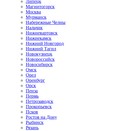
Липецк
Магнитогорск
Москва
Мурманск
Набережные Челны
Нальчик
Нижневартовск
Нижнекамск
Нижний Новгород
Нижний Тагил
Новокузнецк
Новороссийск
Новосибирск
Омск
Орел
Оренбург
Орск
Пенза
Пермь
Петрозаводск
Прокопьевск
Псков
Ростов на Дону
Рыбинск
Рязань