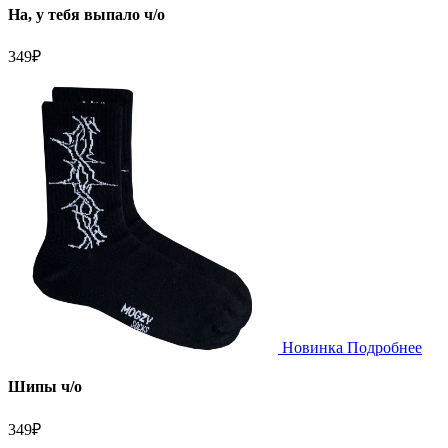
На, у тебя выпало ч/о
349
₽
Новинка
Подробнее
Шипы ч/о
349
₽