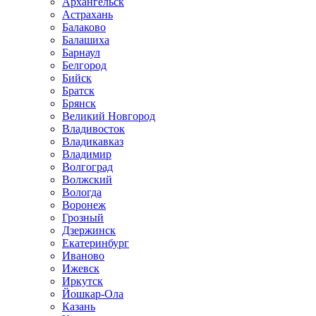
Архангельск
Астрахань
Балаково
Балашиха
Барнаул
Белгород
Бийск
Братск
Брянск
Великий Новгород
Владивосток
Владикавказ
Владимир
Волгоград
Волжский
Вологда
Воронеж
Грозный
Дзержинск
Екатеринбург
Иваново
Ижевск
Иркутск
Йошкар-Ола
Казань