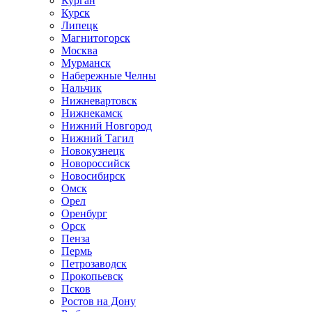
Курган
Курск
Липецк
Магнитогорск
Москва
Мурманск
Набережные Челны
Нальчик
Нижневартовск
Нижнекамск
Нижний Новгород
Нижний Тагил
Новокузнецк
Новороссийск
Новосибирск
Омск
Орел
Оренбург
Орск
Пенза
Пермь
Петрозаводск
Прокопьевск
Псков
Ростов на Дону