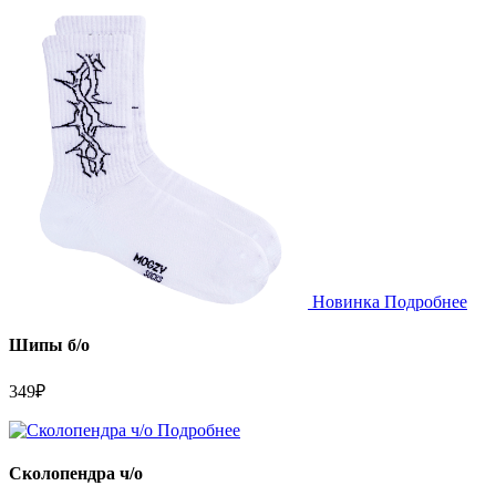
Новинка
Подробнее
Шипы б/о
349
₽
Подробнее
Сколопендра ч/о