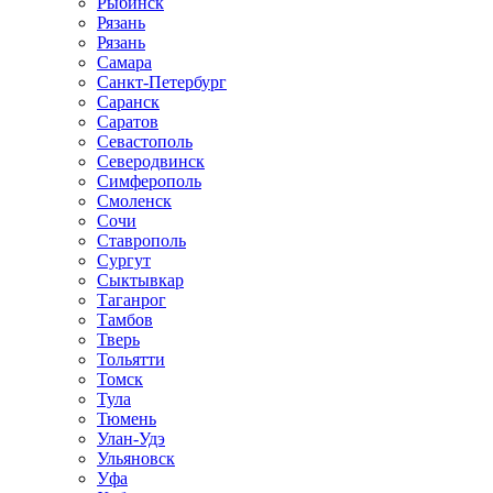
Рыбинск
Рязань
Рязань
Самара
Санкт-Петербург
Саранск
Саратов
Севастополь
Северодвинск
Симферополь
Смоленск
Сочи
Ставрополь
Сургут
Сыктывкар
Таганрог
Тамбов
Тверь
Тольятти
Томск
Тула
Тюмень
Улан-Удэ
Ульяновск
Уфа