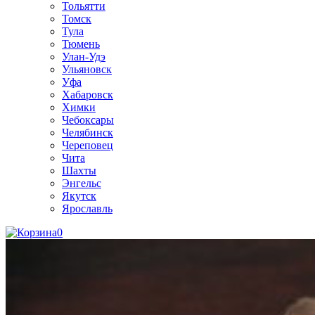
Тольятти
Томск
Тула
Тюмень
Улан-Удэ
Ульяновск
Уфа
Хабаровск
Химки
Чебоксары
Челябинск
Череповец
Чита
Шахты
Энгельс
Якутск
Ярославль
0