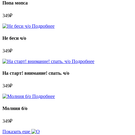
Попа мопса
349
₽
Подробнее
Не беси ч/о
349
₽
Подробнее
На старт! внимание! спать. ч/о
349
₽
Подробнее
Молния б/о
349
₽
Показать еще