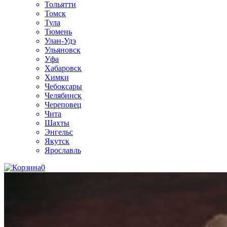
Тольятти
Томск
Тула
Тюмень
Улан-Удэ
Ульяновск
Уфа
Хабаровск
Химки
Чебоксары
Челябинск
Череповец
Чита
Шахты
Энгельс
Якутск
Ярославль
0