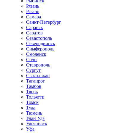
Рыбинск
Рязань
Рязань
Самара
Санкт-Петербург
Саранск
Саратов
Севастополь
Северодвинск
Симферополь
Смоленск
Сочи
Ставрополь
Сургут
Сыктывкар
Таганрог
Тамбов
Тверь
Тольятти
Томск
Тула
Тюмень
Улан-Удэ
Ульяновск
Уфа