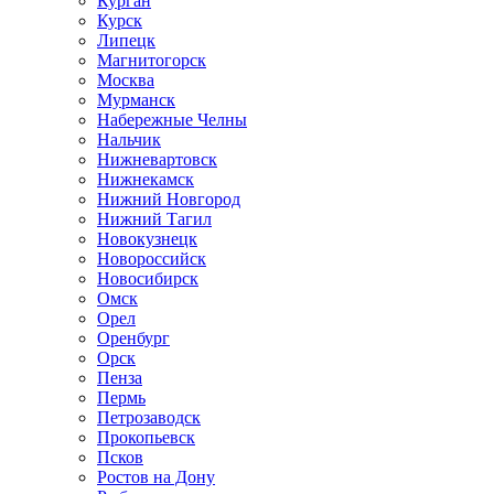
Курган
Курск
Липецк
Магнитогорск
Москва
Мурманск
Набережные Челны
Нальчик
Нижневартовск
Нижнекамск
Нижний Новгород
Нижний Тагил
Новокузнецк
Новороссийск
Новосибирск
Омск
Орел
Оренбург
Орск
Пенза
Пермь
Петрозаводск
Прокопьевск
Псков
Ростов на Дону