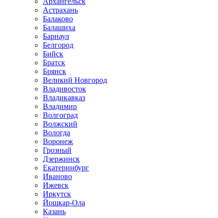
Архангельск
Астрахань
Балаково
Балашиха
Барнаул
Белгород
Бийск
Братск
Брянск
Великий Новгород
Владивосток
Владикавказ
Владимир
Волгоград
Волжский
Вологда
Воронеж
Грозный
Дзержинск
Екатеринбург
Иваново
Ижевск
Иркутск
Йошкар-Ола
Казань