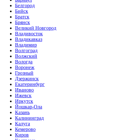
Белгород
Бийск
Братск
Брянск
Великий Новгород
Владивосток
Владикавказ
Владимир
Волгоград
Волжский
Вологда
Воронеж
Грозный
Дзержинск
Екатеринбург
Иваново
Ижевск
Иркутск
Йошкар-Ола
Казань
Калининград
Калуга
Кемерово
Киров