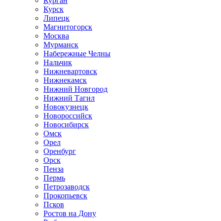
Курган
Курск
Липецк
Магнитогорск
Москва
Мурманск
Набережные Челны
Нальчик
Нижневартовск
Нижнекамск
Нижний Новгород
Нижний Тагил
Новокузнецк
Новороссийск
Новосибирск
Омск
Орел
Оренбург
Орск
Пенза
Пермь
Петрозаводск
Прокопьевск
Псков
Ростов на Дону