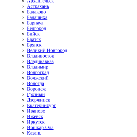
Архангельск
Астрахань
Балаково
Балашиха
Барнаул
Белгород
Бийск
Братск
Брянск
Великий Новгород
Владивосток
Владикавказ
Владимир
Волгоград
Волжский
Вологда
Воронеж
Грозный
Дзержинск
Екатеринбург
Иваново
Ижевск
Иркутск
Йошкар-Ола
Казань