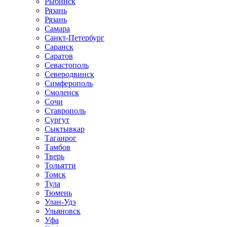
Рыбинск
Рязань
Рязань
Самара
Санкт-Петербург
Саранск
Саратов
Севастополь
Северодвинск
Симферополь
Смоленск
Сочи
Ставрополь
Сургут
Сыктывкар
Таганрог
Тамбов
Тверь
Тольятти
Томск
Тула
Тюмень
Улан-Удэ
Ульяновск
Уфа