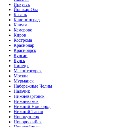
Иркутск
Йошкар-Ола
Казань
Калининград
Калуга
Кемерово
Киров
Кострома
Краснодар
Красноярск
Курган
Курск
Липецк
Магнитогорск
Москва
Мурманск
Набережные Челны
Нальчик
Нижневартовск
Нижнекамск
Нижний Новгород
Нижний Тагил
Новокузнецк
Новороссийск
Новосибирск