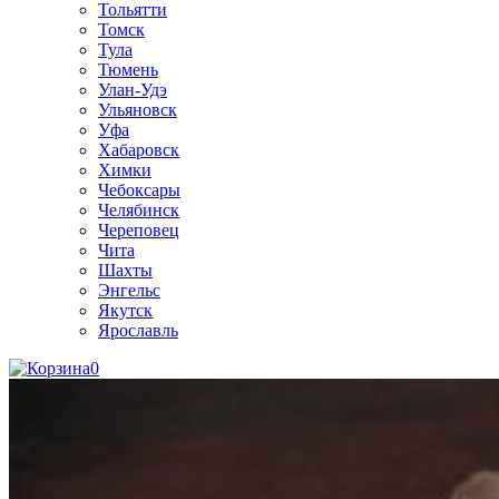
Тольятти
Томск
Тула
Тюмень
Улан-Удэ
Ульяновск
Уфа
Хабаровск
Химки
Чебоксары
Челябинск
Череповец
Чита
Шахты
Энгельс
Якутск
Ярославль
0