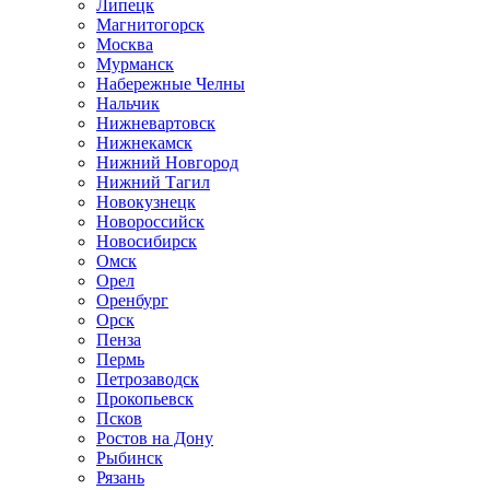
Липецк
Магнитогорск
Москва
Мурманск
Набережные Челны
Нальчик
Нижневартовск
Нижнекамск
Нижний Новгород
Нижний Тагил
Новокузнецк
Новороссийск
Новосибирск
Омск
Орел
Оренбург
Орск
Пенза
Пермь
Петрозаводск
Прокопьевск
Псков
Ростов на Дону
Рыбинск
Рязань