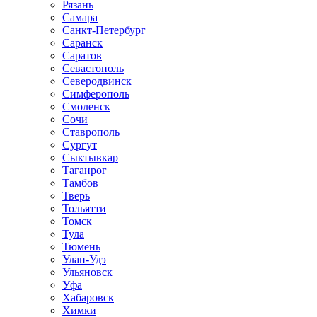
Рязань
Самара
Санкт-Петербург
Саранск
Саратов
Севастополь
Северодвинск
Симферополь
Смоленск
Сочи
Ставрополь
Сургут
Сыктывкар
Таганрог
Тамбов
Тверь
Тольятти
Томск
Тула
Тюмень
Улан-Удэ
Ульяновск
Уфа
Хабаровск
Химки