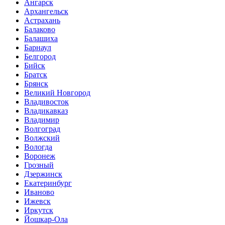
Ангарск
Архангельск
Астрахань
Балаково
Балашиха
Барнаул
Белгород
Бийск
Братск
Брянск
Великий Новгород
Владивосток
Владикавказ
Владимир
Волгоград
Волжский
Вологда
Воронеж
Грозный
Дзержинск
Екатеринбург
Иваново
Ижевск
Иркутск
Йошкар-Ола