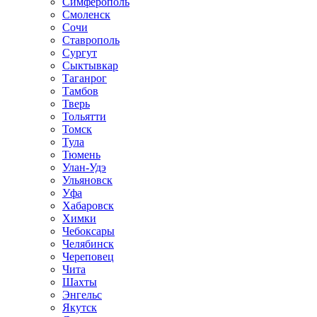
Симферополь
Смоленск
Сочи
Ставрополь
Сургут
Сыктывкар
Таганрог
Тамбов
Тверь
Тольятти
Томск
Тула
Тюмень
Улан-Удэ
Ульяновск
Уфа
Хабаровск
Химки
Чебоксары
Челябинск
Череповец
Чита
Шахты
Энгельс
Якутск