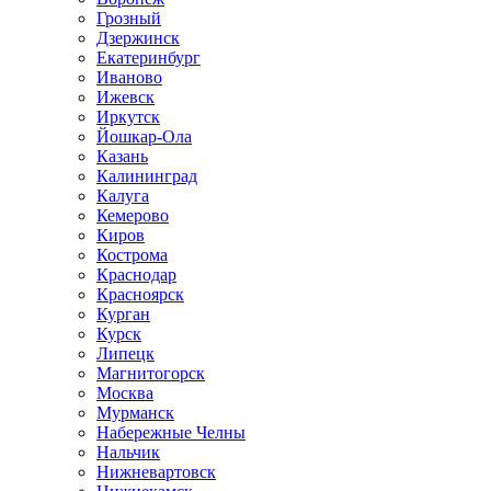
Грозный
Дзержинск
Екатеринбург
Иваново
Ижевск
Иркутск
Йошкар-Ола
Казань
Калининград
Калуга
Кемерово
Киров
Кострома
Краснодар
Красноярск
Курган
Курск
Липецк
Магнитогорск
Москва
Мурманск
Набережные Челны
Нальчик
Нижневартовск