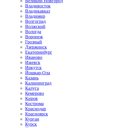
Великий Новгород
Владивосток
Владикавказ
Владимир
Волгоград
Волжский
Вологда
Воронеж
Грозный
Дзержинск
Екатеринбург
Иваново
Ижевск
Иркутск
Йошкар-Ола
Казань
Калининград
Калуга
Кемерово
Киров
Кострома
Краснодар
Красноярск
Курган
Курск