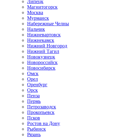
Липецк
Магнитогорск
Москва
Мурманск
Набережные Челны
Нальчик
Нижневартовск
Нижнекамск
Нижний Новгород
Нижний Тагил
Новокузнецк
Новороссийск
Новосибирск
Омск
Орел
Оренбург
Орск
Пенза
Пермь
Петрозаводск
Прокопьевск
Псков
Ростов на Дону
Рыбинск
Рязань