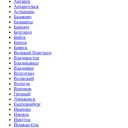
Ангарск
Архангельск
Астрахань
Балаково
Балашиха
Барнаул
Белгород
Бийск
Братск
Брянск
Великий Новгород
Владивосток
Владикавказ
Владимир
Волгоград
Волжский
Вологда
Воронеж
Грозный
Дзержинск
Екатеринбург
Иваново
Ижевск
Иркутск
Йошкар-Ола