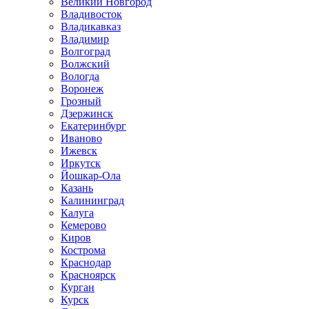
Великий Новгород
Владивосток
Владикавказ
Владимир
Волгоград
Волжский
Вологда
Воронеж
Грозный
Дзержинск
Екатеринбург
Иваново
Ижевск
Иркутск
Йошкар-Ола
Казань
Калининград
Калуга
Кемерово
Киров
Кострома
Краснодар
Красноярск
Курган
Курск