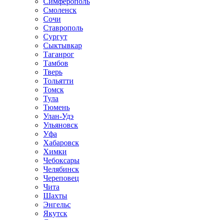
Симферополь
Смоленск
Сочи
Ставрополь
Сургут
Сыктывкар
Таганрог
Тамбов
Тверь
Тольятти
Томск
Тула
Тюмень
Улан-Удэ
Ульяновск
Уфа
Хабаровск
Химки
Чебоксары
Челябинск
Череповец
Чита
Шахты
Энгельс
Якутск