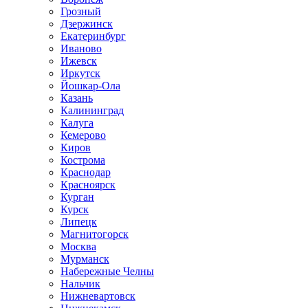
Грозный
Дзержинск
Екатеринбург
Иваново
Ижевск
Иркутск
Йошкар-Ола
Казань
Калининград
Калуга
Кемерово
Киров
Кострома
Краснодар
Красноярск
Курган
Курск
Липецк
Магнитогорск
Москва
Мурманск
Набережные Челны
Нальчик
Нижневартовск