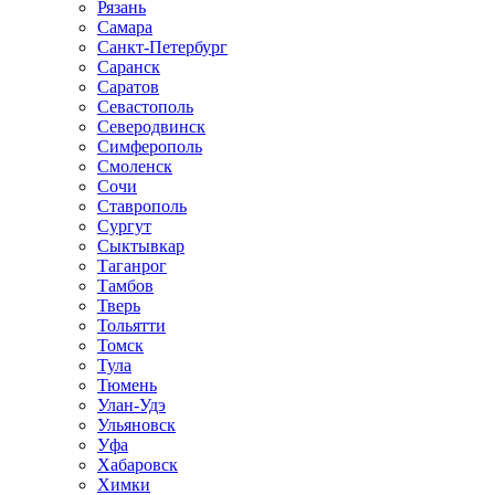
Рязань
Самара
Санкт-Петербург
Саранск
Саратов
Севастополь
Северодвинск
Симферополь
Смоленск
Сочи
Ставрополь
Сургут
Сыктывкар
Таганрог
Тамбов
Тверь
Тольятти
Томск
Тула
Тюмень
Улан-Удэ
Ульяновск
Уфа
Хабаровск
Химки