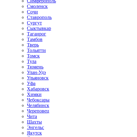
Симферополь
Смоленск
Сочи
Ставрополь
Сургут
Сыктывкар
Таганрог
Тамбов
Тверь
Тольятти
Томск
Тула
Тюмень
Улан-Удэ
Ульяновск
Уфа
Хабаровск
Химки
Чебоксары
Челябинск
Череповец
Чита
Шахты
Энгельс
Якутск