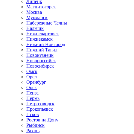
Липецк
Магнитогорск
Москва
Мурманск
Набережные Челны
Нальчик
Нижневартовск
Нижнекамск
Нижний Новгород
Нижний Тагил
Новокузнецк
Новороссийск
Новосибирск
Омск
Орел
Оренбург
Орск
Пенза
Пермь
Петрозаводск
Прокопьевск
Псков
Ростов на Дону
Рыбинск
Рязань