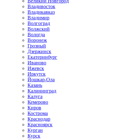
Великий Новгород
Владивосток
Владикавказ
Владимир
Волгоград
Волжский
Вологда
Воронеж
Грозный
Дзержинск
Екатеринбург
Иваново
Ижевск
Иркутск
Йошкар-Ола
Казань
Калининград
Калуга
Кемерово
Киров
Кострома
Краснодар
Красноярск
Курган
Курск