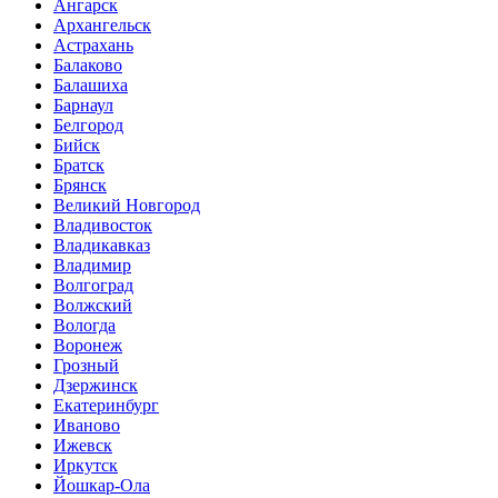
Ангарск
Архангельск
Астрахань
Балаково
Балашиха
Барнаул
Белгород
Бийск
Братск
Брянск
Великий Новгород
Владивосток
Владикавказ
Владимир
Волгоград
Волжский
Вологда
Воронеж
Грозный
Дзержинск
Екатеринбург
Иваново
Ижевск
Иркутск
Йошкар-Ола