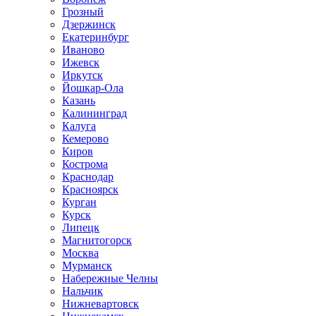
Грозный
Дзержинск
Екатеринбург
Иваново
Ижевск
Иркутск
Йошкар-Ола
Казань
Калининград
Калуга
Кемерово
Киров
Кострома
Краснодар
Красноярск
Курган
Курск
Липецк
Магнитогорск
Москва
Мурманск
Набережные Челны
Нальчик
Нижневартовск