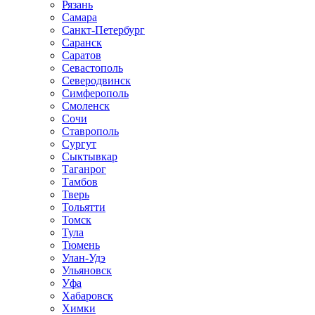
Рязань
Самара
Санкт-Петербург
Саранск
Саратов
Севастополь
Северодвинск
Симферополь
Смоленск
Сочи
Ставрополь
Сургут
Сыктывкар
Таганрог
Тамбов
Тверь
Тольятти
Томск
Тула
Тюмень
Улан-Удэ
Ульяновск
Уфа
Хабаровск
Химки