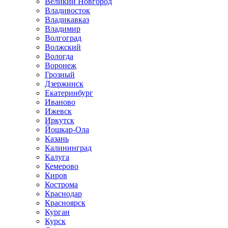
Великий Новгород
Владивосток
Владикавказ
Владимир
Волгоград
Волжский
Вологда
Воронеж
Грозный
Дзержинск
Екатеринбург
Иваново
Ижевск
Иркутск
Йошкар-Ола
Казань
Калининград
Калуга
Кемерово
Киров
Кострома
Краснодар
Красноярск
Курган
Курск