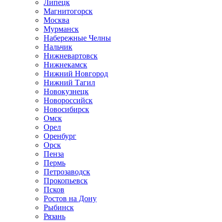
Липецк
Магнитогорск
Москва
Мурманск
Набережные Челны
Нальчик
Нижневартовск
Нижнекамск
Нижний Новгород
Нижний Тагил
Новокузнецк
Новороссийск
Новосибирск
Омск
Орел
Оренбург
Орск
Пенза
Пермь
Петрозаводск
Прокопьевск
Псков
Ростов на Дону
Рыбинск
Рязань