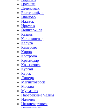
Грозный
Дзержинск
Екатеринбург
Иваново
Ижевск
Иркутск
Йошкар-Ола
Казань
Калининград
Калуга
Кемерово
Киров
Кострома
Краснодар
Красноярск
Курган
Курск
Липецк
Магнитогорск
Москва
Мурманск
Набережные Челны
Нальчик
Нижневартовск