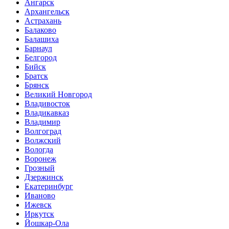
Ангарск
Архангельск
Астрахань
Балаково
Балашиха
Барнаул
Белгород
Бийск
Братск
Брянск
Великий Новгород
Владивосток
Владикавказ
Владимир
Волгоград
Волжский
Вологда
Воронеж
Грозный
Дзержинск
Екатеринбург
Иваново
Ижевск
Иркутск
Йошкар-Ола