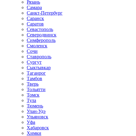
Рязань
Самара
Санкт-Петербург
Саранск
Саратов
Севастополь
Северодвинск
Симферополь
Смоленск
Сочи
Ставрополь
Сургут
Сыктывкар
Таганрог
Тамбов
Тверь
Тольятти
Томск
Тула
Тюмень
Улан-Удэ
Ульяновск
Уфа
Хабаровск
Химки