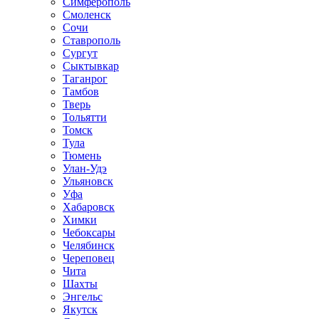
Симферополь
Смоленск
Сочи
Ставрополь
Сургут
Сыктывкар
Таганрог
Тамбов
Тверь
Тольятти
Томск
Тула
Тюмень
Улан-Удэ
Ульяновск
Уфа
Хабаровск
Химки
Чебоксары
Челябинск
Череповец
Чита
Шахты
Энгельс
Якутск