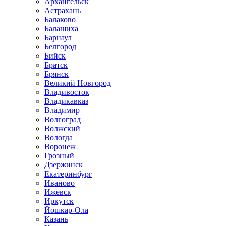
Архангельск
Астрахань
Балаково
Балашиха
Барнаул
Белгород
Бийск
Братск
Брянск
Великий Новгород
Владивосток
Владикавказ
Владимир
Волгоград
Волжский
Вологда
Воронеж
Грозный
Дзержинск
Екатеринбург
Иваново
Ижевск
Иркутск
Йошкар-Ола
Казань