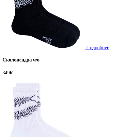
Подробнее
Сколопендра ч/о
349
₽