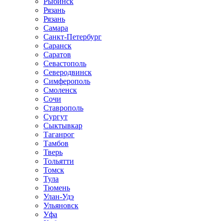
Рыбинск
Рязань
Рязань
Самара
Санкт-Петербург
Саранск
Саратов
Севастополь
Северодвинск
Симферополь
Смоленск
Сочи
Ставрополь
Сургут
Сыктывкар
Таганрог
Тамбов
Тверь
Тольятти
Томск
Тула
Тюмень
Улан-Удэ
Ульяновск
Уфа