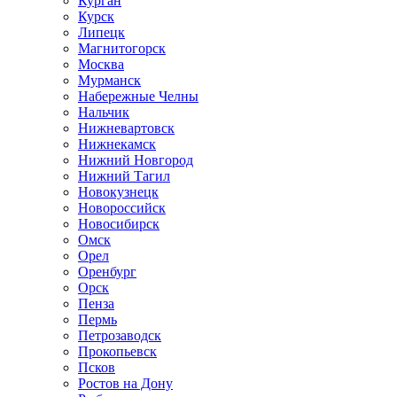
Курган
Курск
Липецк
Магнитогорск
Москва
Мурманск
Набережные Челны
Нальчик
Нижневартовск
Нижнекамск
Нижний Новгород
Нижний Тагил
Новокузнецк
Новороссийск
Новосибирск
Омск
Орел
Оренбург
Орск
Пенза
Пермь
Петрозаводск
Прокопьевск
Псков
Ростов на Дону