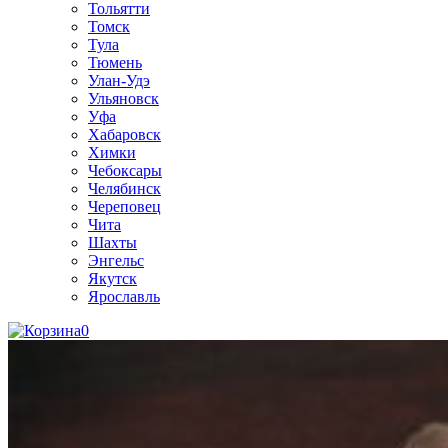
Тольятти
Томск
Тула
Тюмень
Улан-Удэ
Ульяновск
Уфа
Хабаровск
Химки
Чебоксары
Челябинск
Череповец
Чита
Шахты
Энгельс
Якутск
Ярославль
0