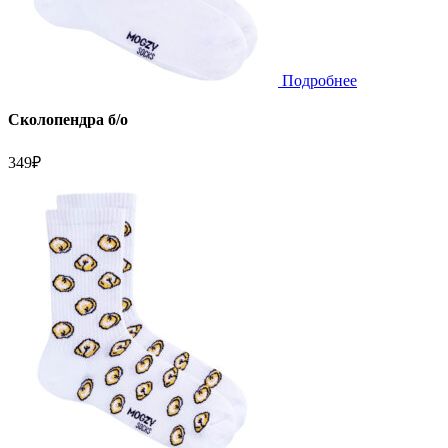
Подробнее
Сколопендра б/о
349
₽