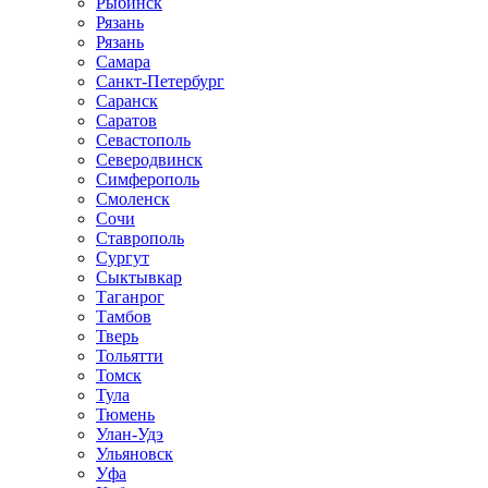
Рыбинск
Рязань
Рязань
Самара
Санкт-Петербург
Саранск
Саратов
Севастополь
Северодвинск
Симферополь
Смоленск
Сочи
Ставрополь
Сургут
Сыктывкар
Таганрог
Тамбов
Тверь
Тольятти
Томск
Тула
Тюмень
Улан-Удэ
Ульяновск
Уфа