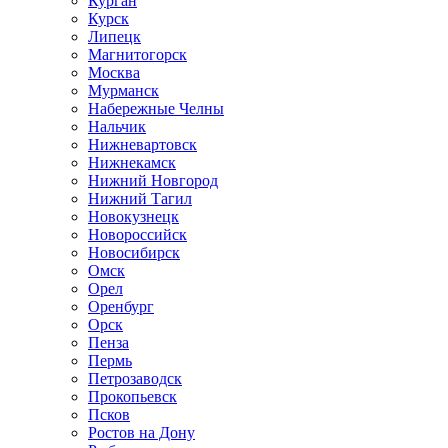
Курган
Курск
Липецк
Магнитогорск
Москва
Мурманск
Набережные Челны
Нальчик
Нижневартовск
Нижнекамск
Нижний Новгород
Нижний Тагил
Новокузнецк
Новороссийск
Новосибирск
Омск
Орел
Оренбург
Орск
Пенза
Пермь
Петрозаводск
Прокопьевск
Псков
Ростов на Дону