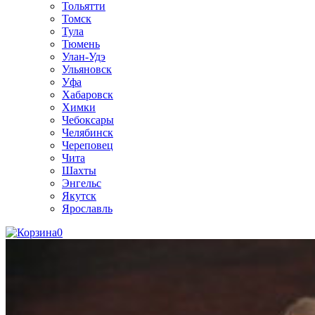
Тольятти
Томск
Тула
Тюмень
Улан-Удэ
Ульяновск
Уфа
Хабаровск
Химки
Чебоксары
Челябинск
Череповец
Чита
Шахты
Энгельс
Якутск
Ярославль
0