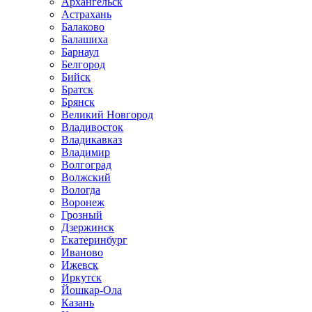
Архангельск
Астрахань
Балаково
Балашиха
Барнаул
Белгород
Бийск
Братск
Брянск
Великий Новгород
Владивосток
Владикавказ
Владимир
Волгоград
Волжский
Вологда
Воронеж
Грозный
Дзержинск
Екатеринбург
Иваново
Ижевск
Иркутск
Йошкар-Ола
Казань