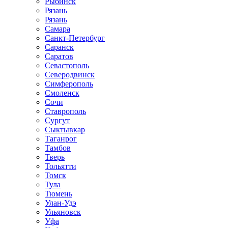
Рыбинск
Рязань
Рязань
Самара
Санкт-Петербург
Саранск
Саратов
Севастополь
Северодвинск
Симферополь
Смоленск
Сочи
Ставрополь
Сургут
Сыктывкар
Таганрог
Тамбов
Тверь
Тольятти
Томск
Тула
Тюмень
Улан-Удэ
Ульяновск
Уфа