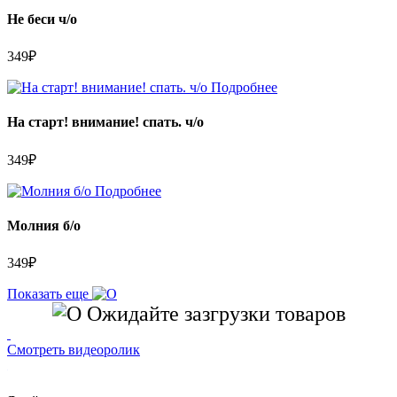
Не беси ч/о
349
₽
Подробнее
На старт! внимание! спать. ч/о
349
₽
Подробнее
Молния б/о
349
₽
Показать еще
Ожидайте зазгрузки товаров
Смотреть видеоролик