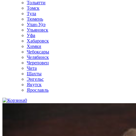
Тольятти
Томск
Тула
Тюмень
Улан-Удэ
Ульяновск
Уфа
Хабаровск
Химки
Чебоксары
Челябинск
Череповец
Чита
Шахты
Энгельс
Якутск
Ярославль
0