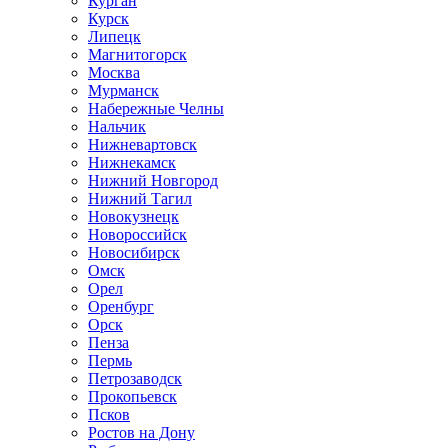
Курган
Курск
Липецк
Магнитогорск
Москва
Мурманск
Набережные Челны
Нальчик
Нижневартовск
Нижнекамск
Нижний Новгород
Нижний Тагил
Новокузнецк
Новороссийск
Новосибирск
Омск
Орел
Оренбург
Орск
Пенза
Пермь
Петрозаводск
Прокопьевск
Псков
Ростов на Дону