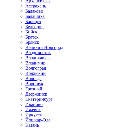
Архангельск
Астрахань
Балаково
Балашиха
Барнаул
Белгород
Бийск
Братск
Брянск
Великий Новгород
Владивосток
Владикавказ
Владимир
Волгоград
Волжский
Вологда
Воронеж
Грозный
Дзержинск
Екатеринбург
Иваново
Ижевск
Иркутск
Йошкар-Ола
Казань