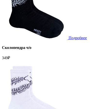
Подробнее
Сколопендра ч/о
349
₽