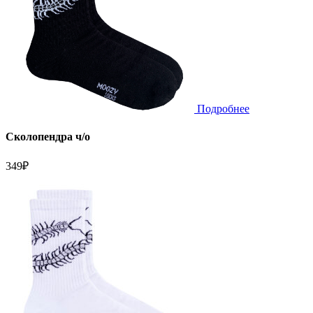
Подробнее
Сколопендра ч/о
349
₽