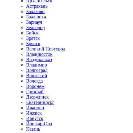
Архангельск
Астрахань
Балаково
Балашиха
Барнаул
Белгород
Бийск
Братск
Брянск
Великий Новгород
Владивосток
Владикавказ
Владимир
Волгоград
Волжский
Вологда
Воронеж
Грозный
Дзержинск
Екатеринбург
Иваново
Ижевск
Иркутск
Йошкар-Ола
Казань