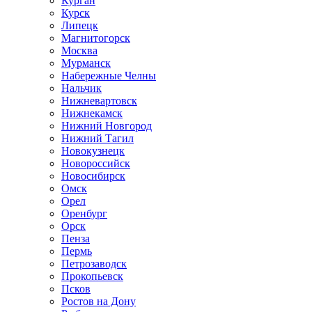
Курган
Курск
Липецк
Магнитогорск
Москва
Мурманск
Набережные Челны
Нальчик
Нижневартовск
Нижнекамск
Нижний Новгород
Нижний Тагил
Новокузнецк
Новороссийск
Новосибирск
Омск
Орел
Оренбург
Орск
Пенза
Пермь
Петрозаводск
Прокопьевск
Псков
Ростов на Дону