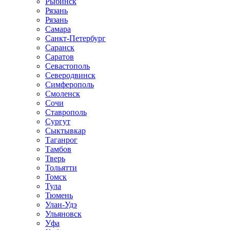
Рыбинск
Рязань
Рязань
Самара
Санкт-Петербург
Саранск
Саратов
Севастополь
Северодвинск
Симферополь
Смоленск
Сочи
Ставрополь
Сургут
Сыктывкар
Таганрог
Тамбов
Тверь
Тольятти
Томск
Тула
Тюмень
Улан-Удэ
Ульяновск
Уфа