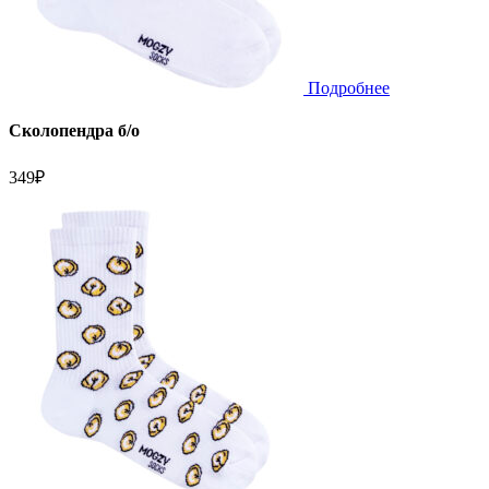
Подробнее
Сколопендра б/о
349
₽