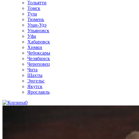
Тольятти
Томск
Тула
Тюмень
Улан-Удэ
Ульяновск
Уфа
Хабаровск
Химки
Чебоксары
Челябинск
Череповец
Чита
Шахты
Энгельс
Якутск
Ярославль
0