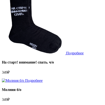
Подробнее
На старт! внимание! спать. ч/о
349
₽
Подробнее
Молния б/о
349
₽