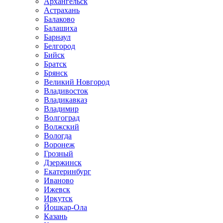
Архангельск
Астрахань
Балаково
Балашиха
Барнаул
Белгород
Бийск
Братск
Брянск
Великий Новгород
Владивосток
Владикавказ
Владимир
Волгоград
Волжский
Вологда
Воронеж
Грозный
Дзержинск
Екатеринбург
Иваново
Ижевск
Иркутск
Йошкар-Ола
Казань