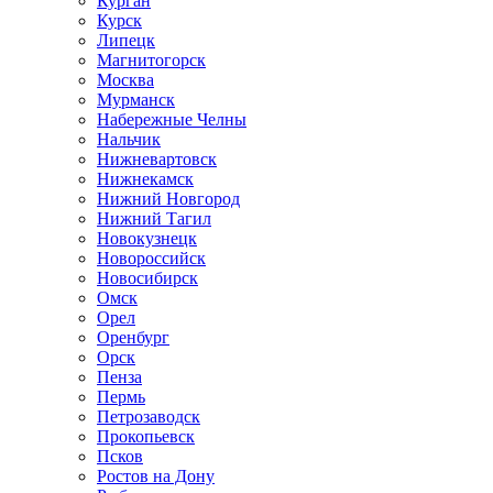
Курган
Курск
Липецк
Магнитогорск
Москва
Мурманск
Набережные Челны
Нальчик
Нижневартовск
Нижнекамск
Нижний Новгород
Нижний Тагил
Новокузнецк
Новороссийск
Новосибирск
Омск
Орел
Оренбург
Орск
Пенза
Пермь
Петрозаводск
Прокопьевск
Псков
Ростов на Дону