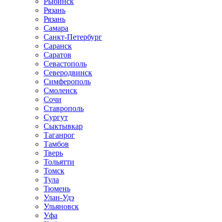
Рыбинск
Рязань
Рязань
Самара
Санкт-Петербург
Саранск
Саратов
Севастополь
Северодвинск
Симферополь
Смоленск
Сочи
Ставрополь
Сургут
Сыктывкар
Таганрог
Тамбов
Тверь
Тольятти
Томск
Тула
Тюмень
Улан-Удэ
Ульяновск
Уфа