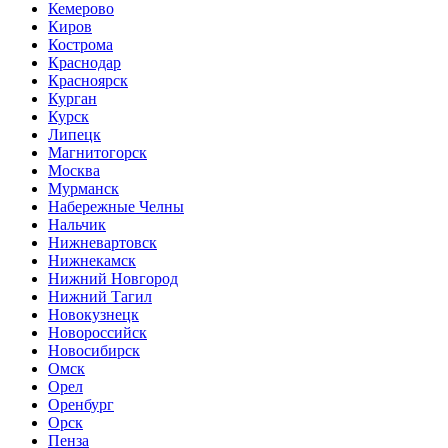
Кемерово
Киров
Кострома
Краснодар
Красноярск
Курган
Курск
Липецк
Магнитогорск
Москва
Мурманск
Набережные Челны
Нальчик
Нижневартовск
Нижнекамск
Нижний Новгород
Нижний Тагил
Новокузнецк
Новороссийск
Новосибирск
Омск
Орел
Оренбург
Орск
Пенза