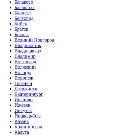
Балаково
Балашиха
Барнаул
Белгород
Бийск
Братск
Брянск
Великий Новгород
Владивосток
Владикавказ
Владимир
Волгоград
Волжский
Вологда
Воронеж
Грозный
Дзержинск
Екатеринбург
Иваново
Ижевск
Иркутск
Йошкар-Ола
Казань
Калининград
Калуга