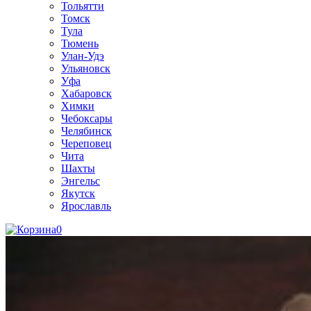
Тольятти
Томск
Тула
Тюмень
Улан-Удэ
Ульяновск
Уфа
Хабаровск
Химки
Чебоксары
Челябинск
Череповец
Чита
Шахты
Энгельс
Якутск
Ярославль
0