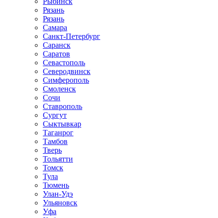
Рыбинск
Рязань
Рязань
Самара
Санкт-Петербург
Саранск
Саратов
Севастополь
Северодвинск
Симферополь
Смоленск
Сочи
Ставрополь
Сургут
Сыктывкар
Таганрог
Тамбов
Тверь
Тольятти
Томск
Тула
Тюмень
Улан-Удэ
Ульяновск
Уфа