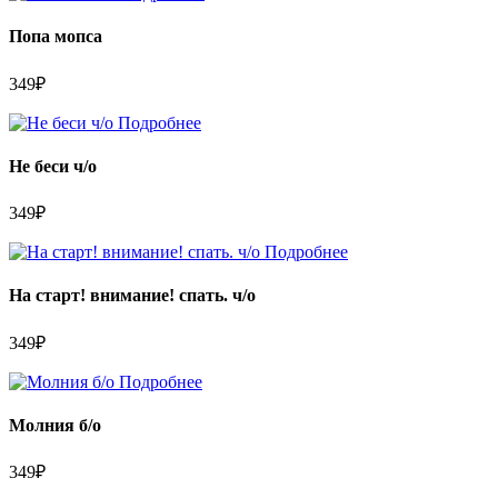
Попа мопса
349
₽
Подробнее
Не беси ч/о
349
₽
Подробнее
На старт! внимание! спать. ч/о
349
₽
Подробнее
Молния б/о
349
₽