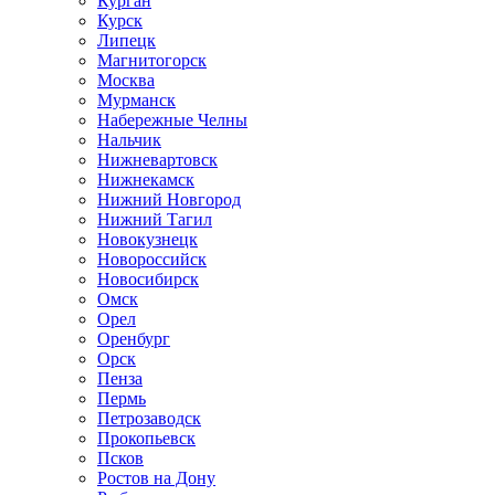
Курган
Курск
Липецк
Магнитогорск
Москва
Мурманск
Набережные Челны
Нальчик
Нижневартовск
Нижнекамск
Нижний Новгород
Нижний Тагил
Новокузнецк
Новороссийск
Новосибирск
Омск
Орел
Оренбург
Орск
Пенза
Пермь
Петрозаводск
Прокопьевск
Псков
Ростов на Дону