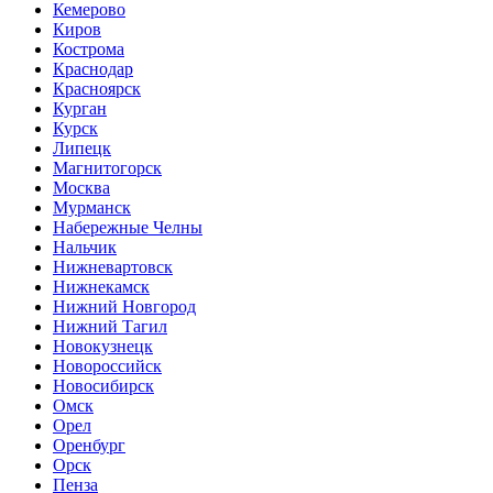
Кемерово
Киров
Кострома
Краснодар
Красноярск
Курган
Курск
Липецк
Магнитогорск
Москва
Мурманск
Набережные Челны
Нальчик
Нижневартовск
Нижнекамск
Нижний Новгород
Нижний Тагил
Новокузнецк
Новороссийск
Новосибирск
Омск
Орел
Оренбург
Орск
Пенза