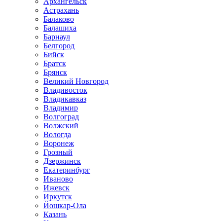
Архангельск
Астрахань
Балаково
Балашиха
Барнаул
Белгород
Бийск
Братск
Брянск
Великий Новгород
Владивосток
Владикавказ
Владимир
Волгоград
Волжский
Вологда
Воронеж
Грозный
Дзержинск
Екатеринбург
Иваново
Ижевск
Иркутск
Йошкар-Ола
Казань