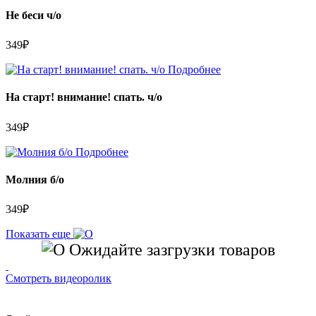
Не беси ч/о
349
₽
Подробнее
На старт! внимание! спать. ч/о
349
₽
Подробнее
Молния б/о
349
₽
Показать еще
Ожидайте зазгрузки товаров
Смотреть видеоролик