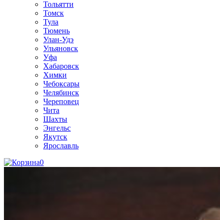
Тольятти
Томск
Тула
Тюмень
Улан-Удэ
Ульяновск
Уфа
Хабаровск
Химки
Чебоксары
Челябинск
Череповец
Чита
Шахты
Энгельс
Якутск
Ярославль
0