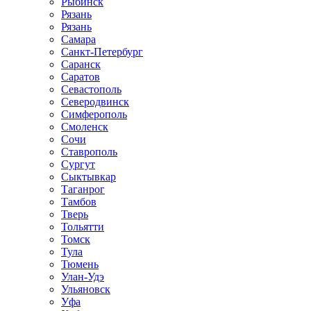
Рыбинск
Рязань
Рязань
Самара
Санкт-Петербург
Саранск
Саратов
Севастополь
Северодвинск
Симферополь
Смоленск
Сочи
Ставрополь
Сургут
Сыктывкар
Таганрог
Тамбов
Тверь
Тольятти
Томск
Тула
Тюмень
Улан-Удэ
Ульяновск
Уфа