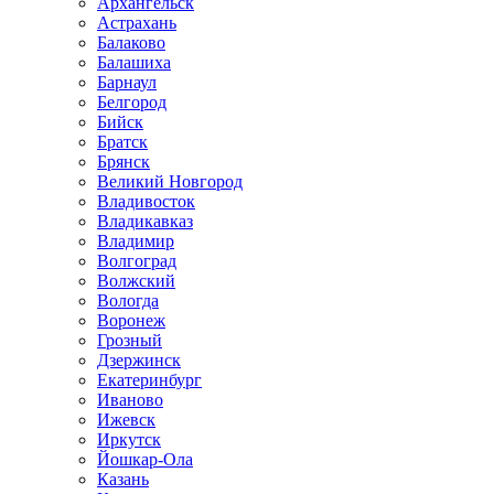
Архангельск
Астрахань
Балаково
Балашиха
Барнаул
Белгород
Бийск
Братск
Брянск
Великий Новгород
Владивосток
Владикавказ
Владимир
Волгоград
Волжский
Вологда
Воронеж
Грозный
Дзержинск
Екатеринбург
Иваново
Ижевск
Иркутск
Йошкар-Ола
Казань