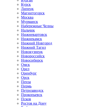
Курган
Курск
Липецк
Магнитогорск
Москва
Мурманск
Набережные Челны
Нальчик
Нижневартовск
Нижнекамск
Нижний Новгород
Нижний Тагил
Новокузнецк
Новороссийск
Новосибирск
Омск
Орел
Оренбург
Орск
Пенза
Пермь
Петрозаводск
Прокопьевск
Псков
Ростов на Дону