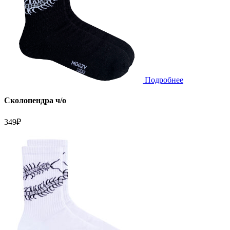
Подробнее
Сколопендра ч/о
349
₽