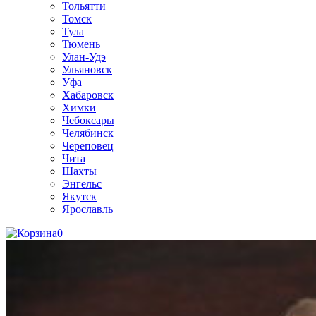
Тольятти
Томск
Тула
Тюмень
Улан-Удэ
Ульяновск
Уфа
Хабаровск
Химки
Чебоксары
Челябинск
Череповец
Чита
Шахты
Энгельс
Якутск
Ярославль
0