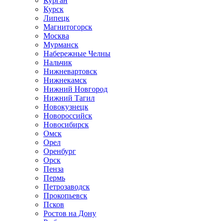
Курган
Курск
Липецк
Магнитогорск
Москва
Мурманск
Набережные Челны
Нальчик
Нижневартовск
Нижнекамск
Нижний Новгород
Нижний Тагил
Новокузнецк
Новороссийск
Новосибирск
Омск
Орел
Оренбург
Орск
Пенза
Пермь
Петрозаводск
Прокопьевск
Псков
Ростов на Дону