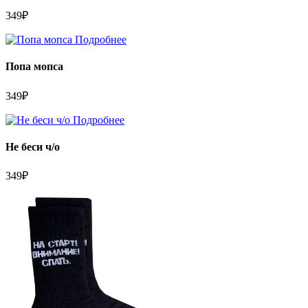
349
₽
Подробнее
Попа мопса
349
₽
Подробнее
Не беси ч/о
349
₽