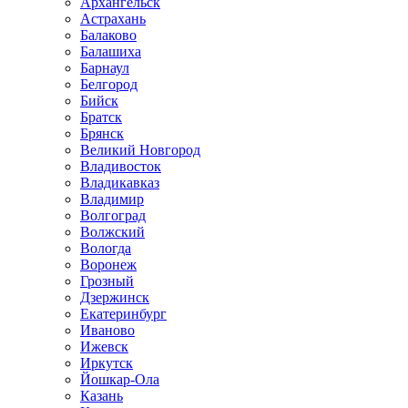
Архангельск
Астрахань
Балаково
Балашиха
Барнаул
Белгород
Бийск
Братск
Брянск
Великий Новгород
Владивосток
Владикавказ
Владимир
Волгоград
Волжский
Вологда
Воронеж
Грозный
Дзержинск
Екатеринбург
Иваново
Ижевск
Иркутск
Йошкар-Ола
Казань