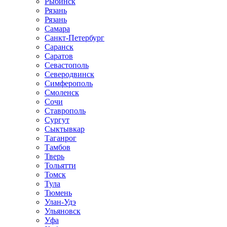
Рыбинск
Рязань
Рязань
Самара
Санкт-Петербург
Саранск
Саратов
Севастополь
Северодвинск
Симферополь
Смоленск
Сочи
Ставрополь
Сургут
Сыктывкар
Таганрог
Тамбов
Тверь
Тольятти
Томск
Тула
Тюмень
Улан-Удэ
Ульяновск
Уфа